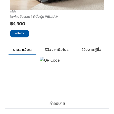
1 ที่นั่ง
2 ที่นั่ง
โซฟาปรับนอน 1 ที่นั่ง รุ่น WILLIAM
โซฟาปรั
฿
4,900
฿
9,9
ดูสินค้า
ดูสิ
รายละเอียด
รีวิวจากมือโปร
รีวิวจากผู้ซื้อ
คำอธิบาย