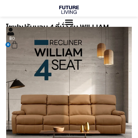
Skip
to
content
โซฟาปรับนอน 4 ที่นั่ง รุ่น WILLIAM
Cart
฿
0
0