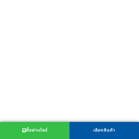
โซฟาปรับนอน 2 ที่นั่ง รุ่น Romeo
Novel
฿
9,900
COMPARE
ซื้อผ่านไลน์
เลือกสินค้า