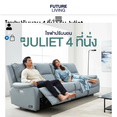
Skip
to
content
โซฟาปรับนอน 4 ที่นั่ง รุ่น Juliet
Cart
฿
0
0