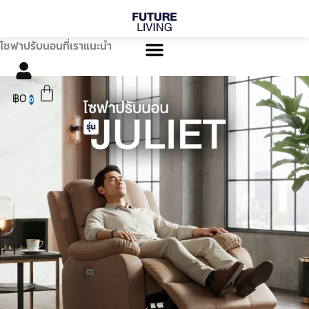
Skip
to
content
โซฟาปรับนอนที่เราแนะนำ
Cart
฿
0
0