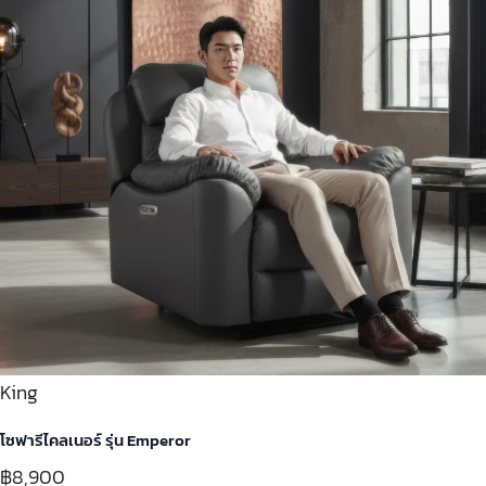
King
โซฟารีไคลเนอร์ รุ่น Emperor
฿8,900