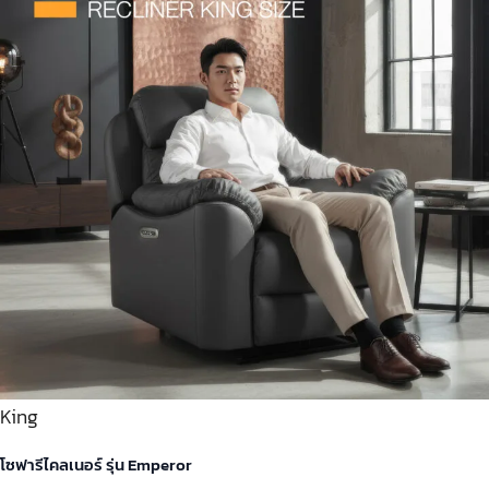
King
โซฟารีไคลเนอร์ รุ่น Emperor