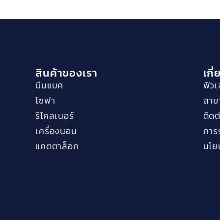
สินค้าของเรา
เกี
บีนแบค
ฟิวเ
โซฟา
สาข
รีไคลเนอร์
ติดต
เครื่องนอน
การร
แคตตาล็อก
นโยบ