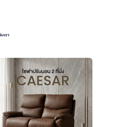
กับเรา