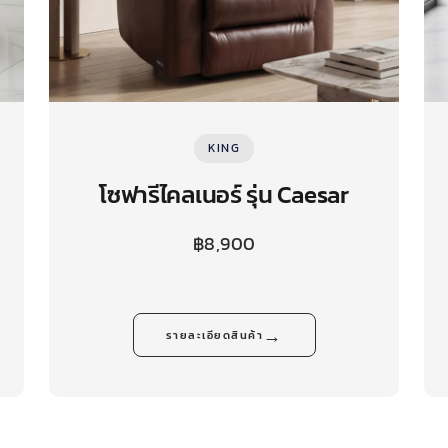
KING
โซฟารีไคลเนอร์ รุ่น Caesar
฿
8,900
→
รายละเอียดสินค้า