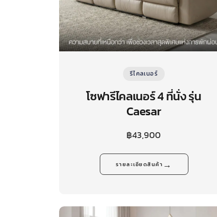
รีไคลเนอร์
โซฟารีไคลเนอร์ 4 ที่นั่ง รุ่น
Caesar
฿
43,900
→
รายละเอียดสินค้า