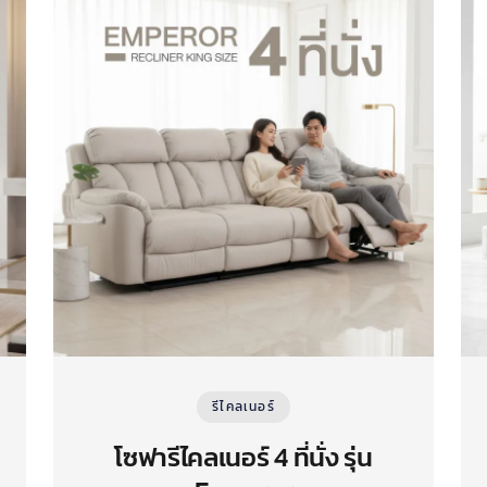
รีไคลเนอร์
โซฟารีไคลเนอร์ 4 ที่นั่ง รุ่น