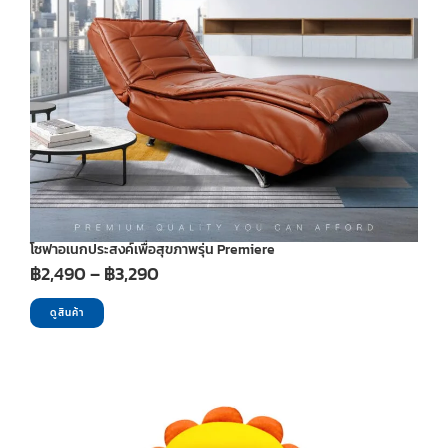
โซฟาอเนกประสงค์เพื่อสุขภาพรุ่น Premiere
Price
฿
2,490
–
฿
3,290
range:
ดูสินค้า
฿2,490
through
฿3,290