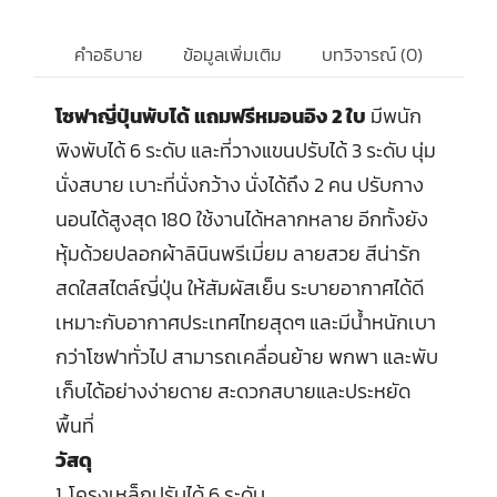
คำอธิบาย
ข้อมูลเพิ่มเติม
บทวิจารณ์ (0)
โซฟาญี่ปุ่นพับได้ แถมฟรีหมอนอิง 2 ใบ
มีพนัก
พิงพับได้ 6 ระดับ และที่วางแขนปรับได้ 3 ระดับ นุ่ม
นั่งสบาย เบาะที่นั่งกว้าง นั่งได้ถึง 2 คน ปรับกาง
นอนได้สูงสุด 180 ใช้งานได้หลากหลาย อีกทั้งยัง
หุ้มด้วยปลอกผ้าลินินพรีเมี่ยม ลายสวย สีน่ารัก
สดใสสไตล์ญี่ปุ่น ให้สัมผัสเย็น ระบายอากาศได้ดี
เหมาะกับอากาศประเทศไทยสุดๆ และมีน้ำหนักเบา
กว่าโซฟาทั่วไป สามารถเคลื่อนย้าย พกพา และพับ
เก็บได้อย่างง่ายดาย สะดวกสบายและประหยัด
พื้นที่
วัสดุ
1. โครงเหล็กปรับได้ 6 ระดับ