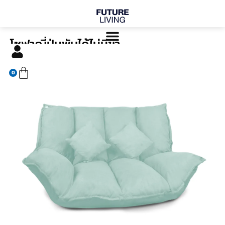
Skip
to
content
โซฟาญี่ปุ่นพับได้ไม่มีขา
Cart
฿
0
0