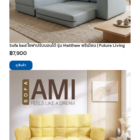
Sofa bed โซฟาปรับนอนได้ รุ่น Matthew พรีเมียม | Future Living
฿
7,900
ดูสินค้า