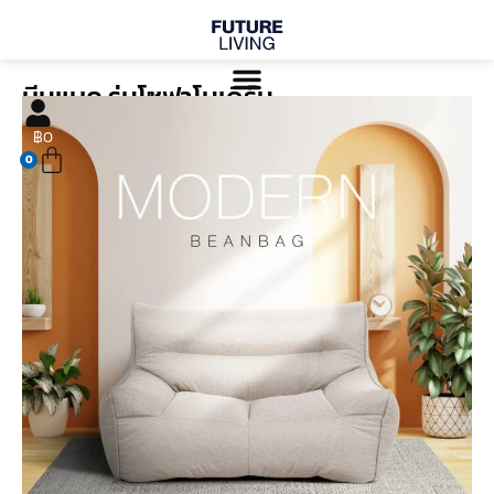
Skip
to
content
บีนแบค รุ่นโซฟาโมเดิร์น
Cart
฿
0
0