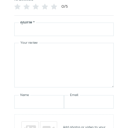
0/5
คุณภาพ
*
Your review
Name
Email
Add photos or video to your