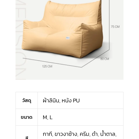
ผ้าลินิน
,
หนัง PU
วัสดุ
M
,
L
ขนาด
กากี
,
ขาวงาช้าง
,
ครีม
,
ดำ
,
น้ำตาล
,
สี