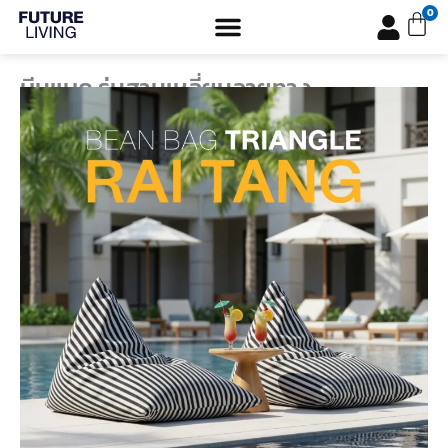
Skip
Car
0
to
content
บีนแบค รุ่นสามเหลี่ยมลายทาง