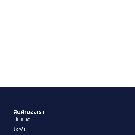
บีนแบค รุ่นสี่เหลี่ยมผืนผ้าลายทาง
บีนแบค
฿
1,290
COMPARE
สินค้าของเรา
บีนแบค
โซฟา