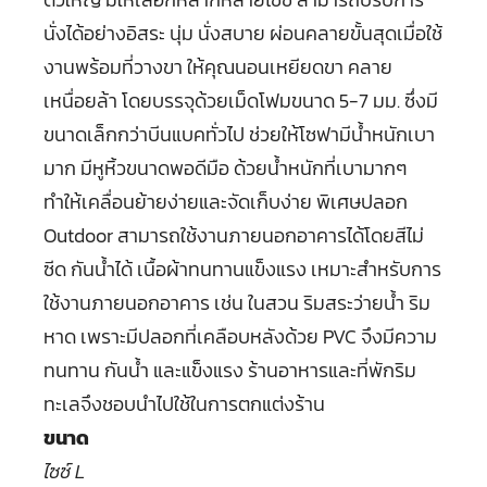
นั่งได้อย่างอิสระ นุ่ม นั่งสบาย ผ่อนคลายขั้นสุดเมื่อใช้
งานพร้อมที่วางขา ให้คุณนอนเหยียดขา คลาย
เหนื่อยล้า โดยบรรจุด้วยเม็ดโฟมขนาด 5-7 มม. ซึ่งมี
ขนาดเล็กกว่าบีนแบคทั่วไป ช่วยให้โซฟามีน้ำหนักเบา
มาก มีหูหิ้วขนาดพอดีมือ ด้วยน้ำหนักที่เบามากๆ
ทำให้เคลื่อนย้ายง่ายและจัดเก็บง่าย พิเศษปลอก
Outdoor สามารถใช้งานภายนอกอาคารได้โดยสีไม่
ซีด กันน้ำได้ เนื้อผ้าทนทานแข็งแรง เหมาะสำหรับการ
ใช้งานภายนอกอาคาร เช่น ในสวน ริมสระว่ายน้ำ ริม
หาด เพราะมีปลอกที่เคลือบหลังด้วย PVC จึงมีความ
ทนทาน กันน้ำ และแข็งแรง ร้านอาหารและที่พักริม
ทะเลจึงชอบนำไปใช้ในการตกแต่งร้าน
ขนาด
ไซซ์ L