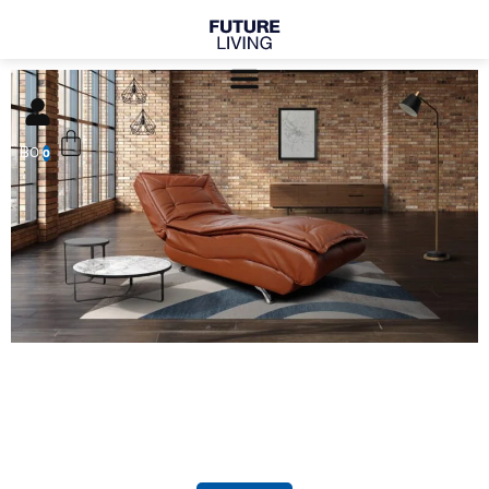
Skip
to
content
Cart
฿
0
0
จัดเซ็ตคอลเลกชั่น
สินค้าแนะนำ