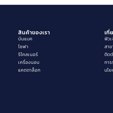
สินค้าของเรา
เกี
บีนแบค
ฟิวเ
โซฟา
สาข
รีไคลเนอร์
ติดต
เครื่องนอน
การร
แคตตาล็อก
นโยบ