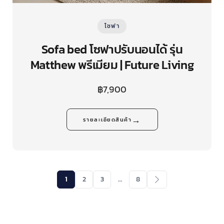
โซฟา
Sofa bed โซฟาปรับนอนได้ รุ่น
Matthew พรีเมียม | Future Living
฿
7,900
→
รายละเอียดสินค้า
1
2
3
…
8