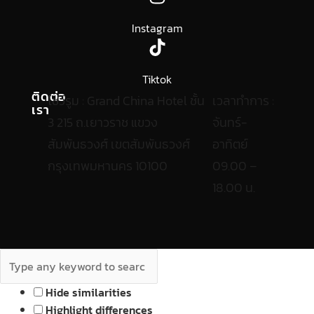
Instagram
Tiktok
ติดต่อ
โชว์รูม : Grand China Hotel ชั้น
เวลาทำการ :
เรา
3 215 ถ.เยาวราช แขวง
จันทร์-
สัมพันธวงศ์ เขตสัมพันธวงศ์
อาทิตย์
กรุงเทพมหานคร 10100
09.00 –
18.00 น.
Hide similarities
Highlight differences