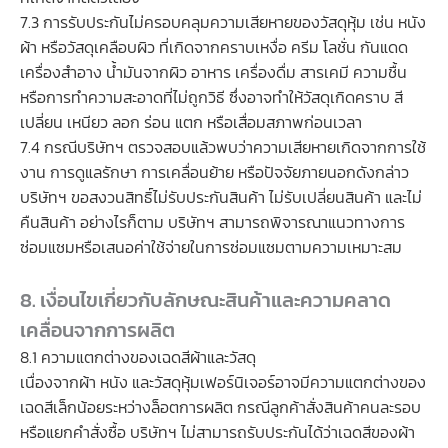
7.3 การรับประกันไม่ครอบคลุมความเสียหายของวัสดุหุ้ม เช่น หนัง
ผ้า หรือวัสดุเคลือบผิว ที่เกิดจากคราบเหงื่อ ครีม โลชั่น กันแดด
เครื่องสำอาง น้ำมันจากผิว อาหาร เครื่องดื่ม สารเคมี ความชื้น
หรือการทำความสะอาดที่ไม่ถูกวิธี ซึ่งอาจทำให้วัสดุเกิดคราบ สี
เปลี่ยน เหนียว ลอก ร่อน แตก หรือเสื่อมสภาพก่อนเวลา
7.4 กรณีบริษัทฯ ตรวจสอบแล้วพบว่าความเสียหายเกิดจากการใช้
งาน การดูแลรักษา การเคลื่อนย้าย หรือปัจจัยภายนอกดังกล่าว
บริษัทฯ ขอสงวนสิทธิ์ไม่รับประกันสินค้า ไม่รับเปลี่ยนสินค้า และไม่
คืนสินค้า อย่างไรก็ตาม บริษัทฯ สามารถพิจารณาแนวทางการ
ซ่อมแซมหรือเสนอค่าใช้จ่ายในการซ่อมแซมตามความเหมาะสม
8. เงื่อนไขเกี่ยวกับลักษณะสินค้าและความคลาด
เคลื่อนจากการผลิต
8.1 ความแตกต่างของเฉดสีผ้าและวัสดุ
เนื่องจากผ้า หนัง และวัสดุหุ้มเฟอร์นิเจอร์อาจมีความแตกต่างของ
เฉดสีเล็กน้อยระหว่างล็อตการผลิต กรณีลูกค้าสั่งสินค้าคนละรอบ
หรือแยกคำสั่งซื้อ บริษัทฯ ไม่สามารถรับประกันได้ว่าเฉดสีของผ้า